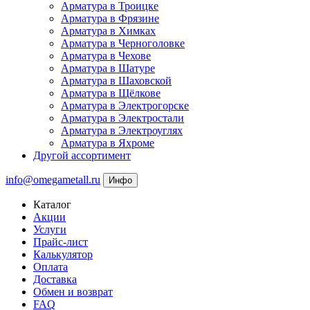
Арматура в Троицке
Арматура в Фрязине
Арматура в Химках
Арматура в Черноголовке
Арматура в Чехове
Арматура в Шатуре
Арматура в Шаховской
Арматура в Щёлкове
Арматура в Электрогорске
Арматура в Электростали
Арматура в Электроуглях
Арматура в Яхроме
Другой ассортимент
info@omegametall.ru
Инфо
Каталог
Акции
Услуги
Прайс-лист
Калькулятор
Оплата
Доставка
Обмен и возврат
FAQ