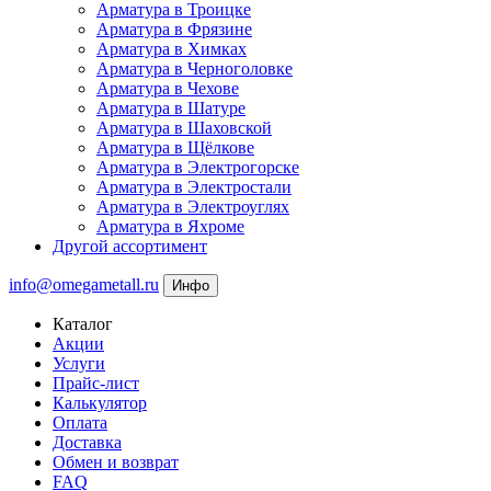
Арматура в Троицке
Арматура в Фрязине
Арматура в Химках
Арматура в Черноголовке
Арматура в Чехове
Арматура в Шатуре
Арматура в Шаховской
Арматура в Щёлкове
Арматура в Электрогорске
Арматура в Электростали
Арматура в Электроуглях
Арматура в Яхроме
Другой ассортимент
info@omegametall.ru
Инфо
Каталог
Акции
Услуги
Прайс-лист
Калькулятор
Оплата
Доставка
Обмен и возврат
FAQ