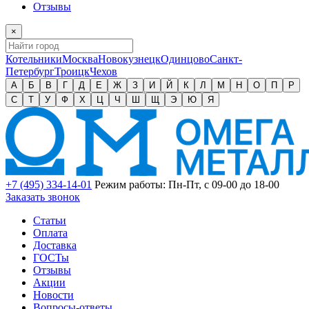
Отзывы
×
Котельники
Москва
Новокузнецк
Одинцово
Санкт-
Петербург
Троицк
Чехов
А
Б
В
Г
Д
Е
Ж
З
И
Й
К
Л
М
Н
О
П
Р
С
Т
У
Ф
Х
Ц
Ч
Ш
Щ
Э
Ю
Я
+7 (495) 334-14-01
Режим работы: Пн-Пт, с 09-00 до 18-00
Заказать звонок
Статьи
Оплата
Доставка
ГОСТы
Отзывы
Акции
Новости
Вопросы-ответы