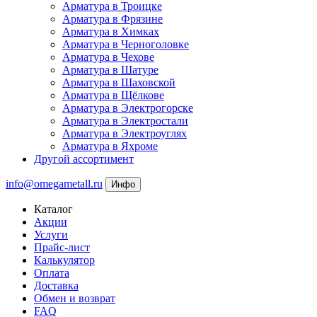
Арматура в Троицке
Арматура в Фрязине
Арматура в Химках
Арматура в Черноголовке
Арматура в Чехове
Арматура в Шатуре
Арматура в Шаховской
Арматура в Щёлкове
Арматура в Электрогорске
Арматура в Электростали
Арматура в Электроуглях
Арматура в Яхроме
Другой ассортимент
info@omegametall.ru
Инфо
Каталог
Акции
Услуги
Прайс-лист
Калькулятор
Оплата
Доставка
Обмен и возврат
FAQ