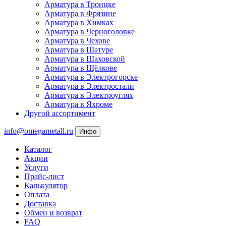
Арматура в Троицке
Арматура в Фрязине
Арматура в Химках
Арматура в Черноголовке
Арматура в Чехове
Арматура в Шатуре
Арматура в Шаховской
Арматура в Щёлкове
Арматура в Электрогорске
Арматура в Электростали
Арматура в Электроуглях
Арматура в Яхроме
Другой ассортимент
info@omegametall.ru
Инфо
Каталог
Акции
Услуги
Прайс-лист
Калькулятор
Оплата
Доставка
Обмен и возврат
FAQ