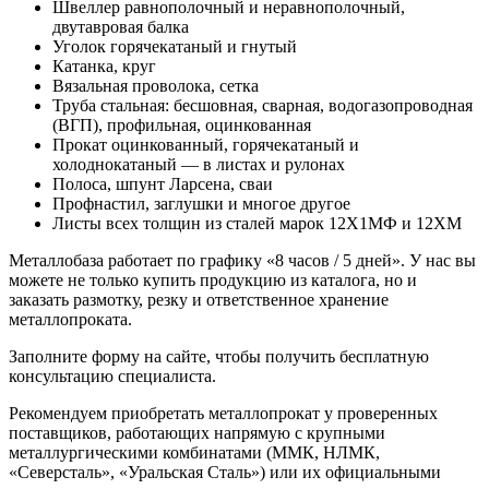
Швеллер равнополочный и неравнополочный,
двутавровая балка
Уголок горячекатаный и гнутый
Катанка, круг
Вязальная проволока, сетка
Труба стальная: бесшовная, сварная, водогазопроводная
(ВГП), профильная, оцинкованная
Прокат оцинкованный, горячекатаный и
холоднокатаный — в листах и рулонах
Полоса, шпунт Ларсена, сваи
Профнастил, заглушки и многое другое
Листы всех толщин из сталей марок 12Х1МФ и 12ХМ
Металлобаза работает по графику «8 часов / 5 дней». У нас вы
можете не только купить продукцию из каталога, но и
заказать размотку, резку и ответственное хранение
металлопроката.
Заполните форму на сайте, чтобы получить бесплатную
консультацию специалиста.
Рекомендуем приобретать металлопрокат у проверенных
поставщиков, работающих напрямую с крупными
металлургическими комбинатами (ММК, НЛМК,
«Северсталь», «Уральская Сталь») или их официальными