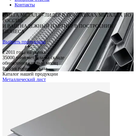
Контакты
ОМЕГА МЕТАЛЛ - ЛИДЕР В ПОСТАВКАХ МЕТАЛЛА ПО
РОССИИ
И ВАШ НАДЕЖНЫЙ ПАРТНЕР В ПОСТРОЕНИИ
БИЗНЕСА
Выбрать продукцию
c 2011
года на рынке
35000
тонн металла на складе
обновления каждый месяц
Россия
регион охвата
Каталог нашей продукции
Металлический лист