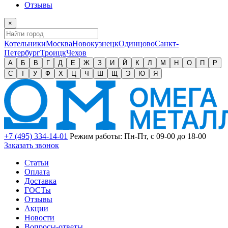
Отзывы
×
Котельники
Москва
Новокузнецк
Одинцово
Санкт-
Петербург
Троицк
Чехов
А
Б
В
Г
Д
Е
Ж
З
И
Й
К
Л
М
Н
О
П
Р
С
Т
У
Ф
Х
Ц
Ч
Ш
Щ
Э
Ю
Я
+7 (495) 334-14-01
Режим работы: Пн-Пт, с 09-00 до 18-00
Заказать звонок
Статьи
Оплата
Доставка
ГОСТы
Отзывы
Акции
Новости
Вопросы-ответы