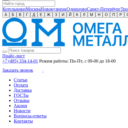
Котельники
Москва
Новокузнецк
Одинцово
Санкт-Петербург
Тро
А
Б
В
Г
Д
Е
Ж
З
И
Й
К
Л
М
Н
О
П
Р
Прайс-лист
+7 (495) 334-14-01
Режим работы: Пн-Пт, с 09-00 до 18-00
Заказать звонок
Статьи
Оплата
Доставка
ГОСТы
Отзывы
Акции
Новости
Вопросы-ответы
Контакты