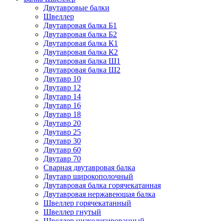
Двутавровые балки
Швеллер
Двутавровая балка Б1
Двутавровая балка Б2
Двутавровая балка К1
Двутавровая балка К2
Двутавровая балка Ш1
Двутавровая балка Ш2
Двутавр 10
Двутавр 12
Двутавр 14
Двутавр 16
Двутавр 18
Двутавр 20
Двутавр 25
Двутавр 30
Двутавр 60
Двутавр 70
Сварная двутавровая балка
Двутавр широкополочный
Двутавровая балка горячекатанная
Двутавровая нержавеющая балка
Швеллер горячекатанный
Швеллер гнутый
Швеллер низколегированный