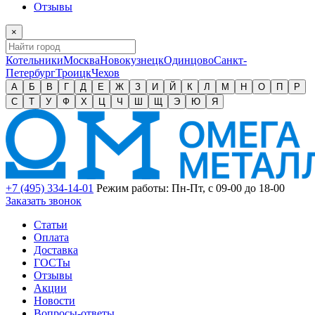
Отзывы
×
Котельники
Москва
Новокузнецк
Одинцово
Санкт-
Петербург
Троицк
Чехов
А
Б
В
Г
Д
Е
Ж
З
И
Й
К
Л
М
Н
О
П
Р
С
Т
У
Ф
Х
Ц
Ч
Ш
Щ
Э
Ю
Я
+7 (495) 334-14-01
Режим работы: Пн-Пт, с 09-00 до 18-00
Заказать звонок
Статьи
Оплата
Доставка
ГОСТы
Отзывы
Акции
Новости
Вопросы-ответы