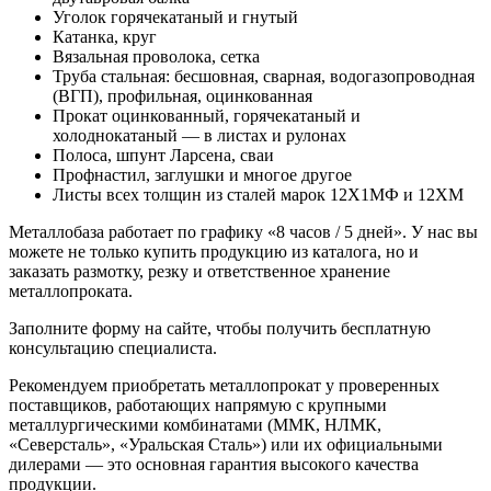
Уголок горячекатаный и гнутый
Катанка, круг
Вязальная проволока, сетка
Труба стальная: бесшовная, сварная, водогазопроводная
(ВГП), профильная, оцинкованная
Прокат оцинкованный, горячекатаный и
холоднокатаный — в листах и рулонах
Полоса, шпунт Ларсена, сваи
Профнастил, заглушки и многое другое
Листы всех толщин из сталей марок 12Х1МФ и 12ХМ
Металлобаза работает по графику «8 часов / 5 дней». У нас вы
можете не только купить продукцию из каталога, но и
заказать размотку, резку и ответственное хранение
металлопроката.
Заполните форму на сайте, чтобы получить бесплатную
консультацию специалиста.
Рекомендуем приобретать металлопрокат у проверенных
поставщиков, работающих напрямую с крупными
металлургическими комбинатами (ММК, НЛМК,
«Северсталь», «Уральская Сталь») или их официальными
дилерами — это основная гарантия высокого качества
продукции.