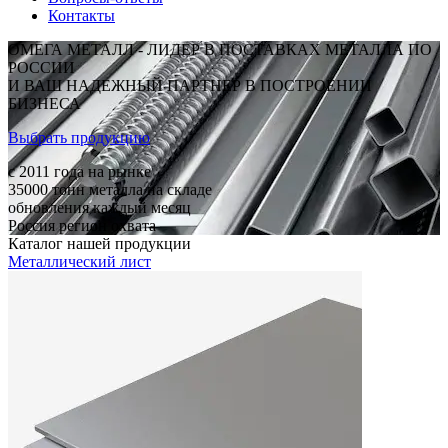
Контакты
ОМЕГА МЕТАЛЛ - ЛИДЕР В ПОСТАВКАХ МЕТАЛЛА ПО
РОССИИ
И ВАШ НАДЕЖНЫЙ ПАРТНЕР В ПОСТРОЕНИИ
БИЗНЕСА
Выбрать продукцию
c 2011
года на рынке
35000
тонн металла на складе
обновления каждый месяц
Россия
регион охвата
Каталог нашей продукции
Металлический лист