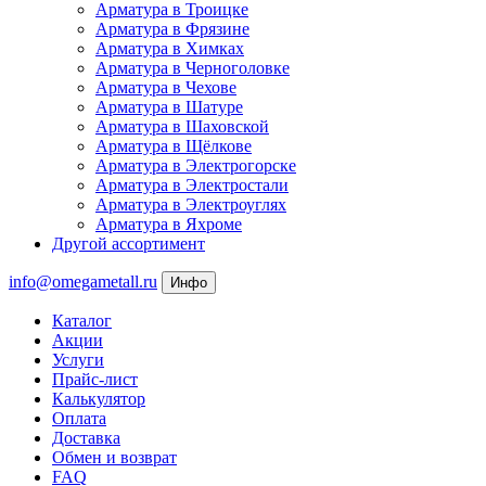
Арматура в Троицке
Арматура в Фрязине
Арматура в Химках
Арматура в Черноголовке
Арматура в Чехове
Арматура в Шатуре
Арматура в Шаховской
Арматура в Щёлкове
Арматура в Электрогорске
Арматура в Электростали
Арматура в Электроуглях
Арматура в Яхроме
Другой ассортимент
info@omegametall.ru
Инфо
Каталог
Акции
Услуги
Прайс-лист
Калькулятор
Оплата
Доставка
Обмен и возврат
FAQ