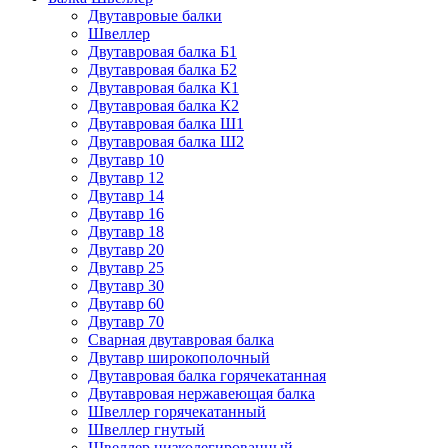
Двутавровые балки
Швеллер
Двутавровая балка Б1
Двутавровая балка Б2
Двутавровая балка К1
Двутавровая балка К2
Двутавровая балка Ш1
Двутавровая балка Ш2
Двутавр 10
Двутавр 12
Двутавр 14
Двутавр 16
Двутавр 18
Двутавр 20
Двутавр 25
Двутавр 30
Двутавр 60
Двутавр 70
Сварная двутавровая балка
Двутавр широкополочный
Двутавровая балка горячекатанная
Двутавровая нержавеющая балка
Швеллер горячекатанный
Швеллер гнутый
Швеллер низколегированный