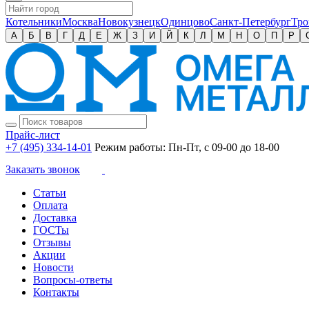
Котельники
Москва
Новокузнецк
Одинцово
Санкт-Петербург
Тро
А
Б
В
Г
Д
Е
Ж
З
И
Й
К
Л
М
Н
О
П
Р
Прайс-лист
+7 (495) 334-14-01
Режим работы: Пн-Пт, с 09-00 до 18-00
Заказать звонок
Статьи
Оплата
Доставка
ГОСТы
Отзывы
Акции
Новости
Вопросы-ответы
Контакты