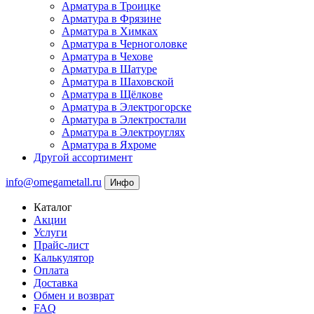
Арматура в Троицке
Арматура в Фрязине
Арматура в Химках
Арматура в Черноголовке
Арматура в Чехове
Арматура в Шатуре
Арматура в Шаховской
Арматура в Щёлкове
Арматура в Электрогорске
Арматура в Электростали
Арматура в Электроуглях
Арматура в Яхроме
Другой ассортимент
info@omegametall.ru
Инфо
Каталог
Акции
Услуги
Прайс-лист
Калькулятор
Оплата
Доставка
Обмен и возврат
FAQ