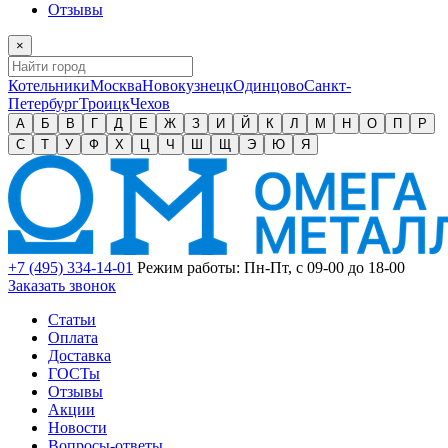
Отзывы
×
Котельники
Москва
Новокузнецк
Одинцово
Санкт-
Петербург
Троицк
Чехов
А
Б
В
Г
Д
Е
Ж
З
И
Й
К
Л
М
Н
О
П
Р
С
Т
У
Ф
Х
Ц
Ч
Ш
Щ
Э
Ю
Я
+7 (495) 334-14-01
Режим работы: Пн-Пт, с 09-00 до 18-00
Заказать звонок
Статьи
Оплата
Доставка
ГОСТы
Отзывы
Акции
Новости
Вопросы-ответы