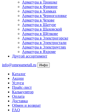
Арматура в Троицке
Арматура в Фрязине
Арматура в Химках
Арматура в Черноголовке
Арматура в Чехове
Арматура в Шатуре
Арматура в Шаховской
Арматура в Щёлкове
Арматура в Электрогорске
Арматура в Электростали
Арматура в Электроуглях
Арматура в Яхроме
Другой ассортимент
info@omegametall.ru
Инфо
Каталог
Акции
Услуги
Прайс-лист
Калькулятор
Оплата
Доставка
Обмен и возврат
FAQ