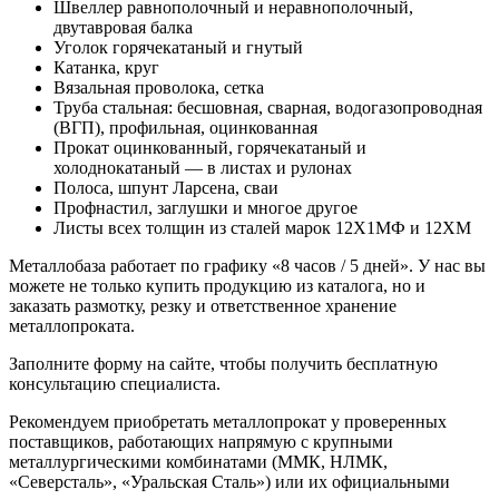
Швеллер равнополочный и неравнополочный,
двутавровая балка
Уголок горячекатаный и гнутый
Катанка, круг
Вязальная проволока, сетка
Труба стальная: бесшовная, сварная, водогазопроводная
(ВГП), профильная, оцинкованная
Прокат оцинкованный, горячекатаный и
холоднокатаный — в листах и рулонах
Полоса, шпунт Ларсена, сваи
Профнастил, заглушки и многое другое
Листы всех толщин из сталей марок 12Х1МФ и 12ХМ
Металлобаза работает по графику «8 часов / 5 дней». У нас вы
можете не только купить продукцию из каталога, но и
заказать размотку, резку и ответственное хранение
металлопроката.
Заполните форму на сайте, чтобы получить бесплатную
консультацию специалиста.
Рекомендуем приобретать металлопрокат у проверенных
поставщиков, работающих напрямую с крупными
металлургическими комбинатами (ММК, НЛМК,
«Северсталь», «Уральская Сталь») или их официальными