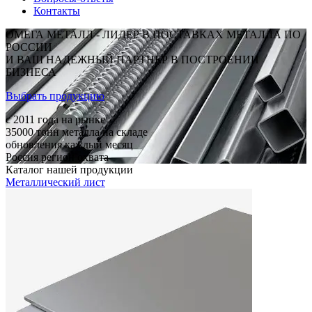
Контакты
ОМЕГА МЕТАЛЛ - ЛИДЕР В ПОСТАВКАХ МЕТАЛЛА ПО
РОССИИ
И ВАШ НАДЕЖНЫЙ ПАРТНЕР В ПОСТРОЕНИИ
БИЗНЕСА
Выбрать продукцию
c 2011
года на рынке
35000
тонн металла на складе
обновления каждый месяц
Россия
регион охвата
Каталог нашей продукции
Металлический лист