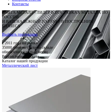
Контакты
ОМЕГА МЕТАЛЛ - ЛИДЕР В ПОСТАВКАХ МЕТАЛЛА ПО
РОССИИ
И ВАШ НАДЕЖНЫЙ ПАРТНЕР В ПОСТРОЕНИИ
БИЗНЕСА
Выбрать продукцию
c 2011
года на рынке
35000
тонн металла на складе
обновления каждый месяц
Россия
регион охвата
Каталог нашей продукции
Металлический лист