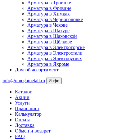
Арматура в Троицке
Арматура в Фрязине
Арматура в Химках
Арматура в Черноголовке
Арматура в Чехове
Арматура в Шатуре
Арматура в Шаховской
Арматура в Щёлкове
Арматура в Электрогорске
Арматура в Электростали
Арматура в Электроуглях
Арматура в Яхроме
Другой ассортимент
info@omegametall.ru
Инфо
Каталог
Акции
Услуги
Прайс-лист
Калькулятор
Оплата
Доставка
Обмен и возврат
FAQ