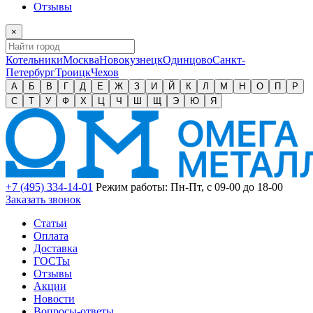
Отзывы
×
Котельники
Москва
Новокузнецк
Одинцово
Санкт-
Петербург
Троицк
Чехов
А
Б
В
Г
Д
Е
Ж
З
И
Й
К
Л
М
Н
О
П
Р
С
Т
У
Ф
Х
Ц
Ч
Ш
Щ
Э
Ю
Я
+7 (495) 334-14-01
Режим работы: Пн-Пт, с 09-00 до 18-00
Заказать звонок
Статьи
Оплата
Доставка
ГОСТы
Отзывы
Акции
Новости
Вопросы-ответы