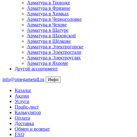
Арматура в Троицке
Арматура в Фрязине
Арматура в Химках
Арматура в Черноголовке
Арматура в Чехове
Арматура в Шатуре
Арматура в Шаховской
Арматура в Щёлкове
Арматура в Электрогорске
Арматура в Электростали
Арматура в Электроуглях
Арматура в Яхроме
Другой ассортимент
info@omegametall.ru
Инфо
Каталог
Акции
Услуги
Прайс-лист
Калькулятор
Оплата
Доставка
Обмен и возврат
FAQ