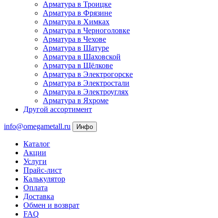
Арматура в Троицке
Арматура в Фрязине
Арматура в Химках
Арматура в Черноголовке
Арматура в Чехове
Арматура в Шатуре
Арматура в Шаховской
Арматура в Щёлкове
Арматура в Электрогорске
Арматура в Электростали
Арматура в Электроуглях
Арматура в Яхроме
Другой ассортимент
info@omegametall.ru
Инфо
Каталог
Акции
Услуги
Прайс-лист
Калькулятор
Оплата
Доставка
Обмен и возврат
FAQ