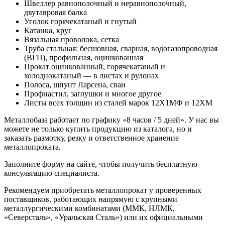
Швеллер равнополочный и неравнополочный,
двутавровая балка
Уголок горячекатаный и гнутый
Катанка, круг
Вязальная проволока, сетка
Труба стальная: бесшовная, сварная, водогазопроводная
(ВГП), профильная, оцинкованная
Прокат оцинкованный, горячекатаный и
холоднокатаный — в листах и рулонах
Полоса, шпунт Ларсена, сваи
Профнастил, заглушки и многое другое
Листы всех толщин из сталей марок 12Х1МФ и 12ХМ
Металлобаза работает по графику «8 часов / 5 дней». У нас вы
можете не только купить продукцию из каталога, но и
заказать размотку, резку и ответственное хранение
металлопроката.
Заполните форму на сайте, чтобы получить бесплатную
консультацию специалиста.
Рекомендуем приобретать металлопрокат у проверенных
поставщиков, работающих напрямую с крупными
металлургическими комбинатами (ММК, НЛМК,
«Северсталь», «Уральская Сталь») или их официальными