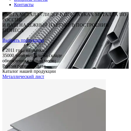
Контакты
ОМЕГА МЕТАЛЛ - ЛИДЕР В ПОСТАВКАХ МЕТАЛЛА ПО
РОССИИ
И ВАШ НАДЕЖНЫЙ ПАРТНЕР В ПОСТРОЕНИИ
БИЗНЕСА
Выбрать продукцию
c 2011
года на рынке
35000
тонн металла на складе
обновления каждый месяц
Россия
регион охвата
Каталог нашей продукции
Металлический лист