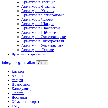
Арматура в Троицке
Арматура в Фрязине
Арматура в Химках
Арматура в Черноголовке
Арматура в Чехове
Арматура в Шатуре
Арматура в Шаховской
Арматура в Щёлкове
Арматура в Электрогорске
Арматура в Электростали
Арматура в Электроуглях
Арматура в Яхроме
Другой ассортимент
info@omegametall.ru
Инфо
Каталог
Акции
Услуги
Прайс-лист
Калькулятор
Оплата
Доставка
Обмен и возврат
FAQ