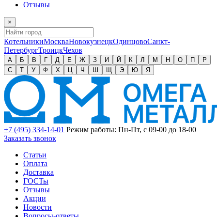
Отзывы
×
Котельники
Москва
Новокузнецк
Одинцово
Санкт-
Петербург
Троицк
Чехов
А
Б
В
Г
Д
Е
Ж
З
И
Й
К
Л
М
Н
О
П
Р
С
Т
У
Ф
Х
Ц
Ч
Ш
Щ
Э
Ю
Я
+7 (495) 334-14-01
Режим работы: Пн-Пт, с 09-00 до 18-00
Заказать звонок
Статьи
Оплата
Доставка
ГОСТы
Отзывы
Акции
Новости
Вопросы-ответы