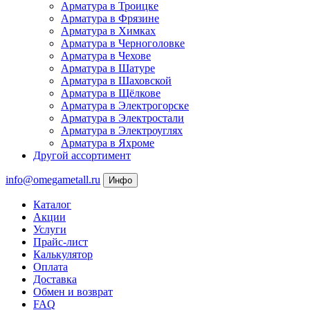
Арматура в Троицке
Арматура в Фрязине
Арматура в Химках
Арматура в Черноголовке
Арматура в Чехове
Арматура в Шатуре
Арматура в Шаховской
Арматура в Щёлкове
Арматура в Электрогорске
Арматура в Электростали
Арматура в Электроуглях
Арматура в Яхроме
Другой ассортимент
info@omegametall.ru
Инфо
Каталог
Акции
Услуги
Прайс-лист
Калькулятор
Оплата
Доставка
Обмен и возврат
FAQ