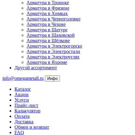
Арматура в Троицке
Арматура в Фрязине
Арматура в Химках
Арматура в Черноголовке
Арматура в Чехове
Арматура в Шатуре
Арматура в Шаховской
Арматура в Щёлкове
Арматура в Электрогорске
Арматура в Электростали
Арматура в Электроуглях
Арматура в Яхроме
Другой ассортимент
info@omegametall.ru
Инфо
Каталог
Акции
Услуги
Прайс-лист
Калькулятор
Оплата
Доставка
Обмен и возврат
FAQ