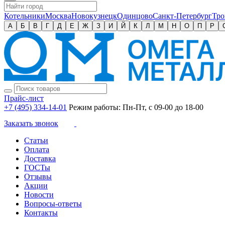
Котельники
Москва
Новокузнецк
Одинцово
Санкт-Петербург
Тро
А
Б
В
Г
Д
Е
Ж
З
И
Й
К
Л
М
Н
О
П
Р
Прайс-лист
+7 (495) 334-14-01
Режим работы: Пн-Пт, с 09-00 до 18-00
Заказать звонок
Статьи
Оплата
Доставка
ГОСТы
Отзывы
Акции
Новости
Вопросы-ответы
Контакты