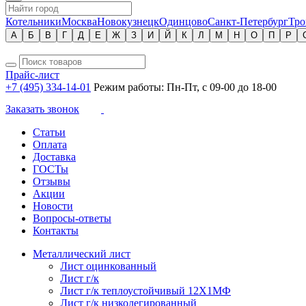
Котельники
Москва
Новокузнецк
Одинцово
Санкт-Петербург
Тро
А
Б
В
Г
Д
Е
Ж
З
И
Й
К
Л
М
Н
О
П
Р
Прайс-лист
+7 (495) 334-14-01
Режим работы: Пн-Пт, с 09-00 до 18-00
Заказать звонок
Статьи
Оплата
Доставка
ГОСТы
Отзывы
Акции
Новости
Вопросы-ответы
Контакты
Металлический лист
Лист оцинкованный
Лист г/к
Лист г/к теплоустойчивый 12Х1МФ
Лист г/к низколегированный