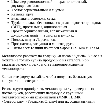
Швеллер равнополочный и неравнополочный,
двутавровая балка
Уголок горячекатаный и гнутый
Катанка, круг
Вязальная проволока, сетка
Труба стальная: бесшовная, сварная, водогазопроводная
(ВГП), профильная, оцинкованная
Прокат оцинкованный, горячекатаный и
холоднокатаный — в листах и рулонах
Полоса, шпунт Ларсена, сваи
Профнастил, заглушки и многое другое
Листы всех толщин из сталей марок 12Х1МФ и 12ХМ
Металлобаза работает по графику «8 часов / 5 дней». У нас вы
можете не только купить продукцию из каталога, но и
заказать размотку, резку и ответственное хранение
металлопроката.
Заполните форму на сайте, чтобы получить бесплатную
консультацию специалиста.
Рекомендуем приобретать металлопрокат у проверенных
поставщиков, работающих напрямую с крупными
металлургическими комбинатами (ММК, НЛМК,
«Северсталь», «Уральская Сталь») или их официальными