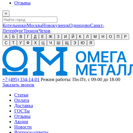
Отзывы
×
Котельники
Москва
Новокузнецк
Одинцово
Санкт-
Петербург
Троицк
Чехов
А
Б
В
Г
Д
Е
Ж
З
И
Й
К
Л
М
Н
О
П
Р
С
Т
У
Ф
Х
Ц
Ч
Ш
Щ
Э
Ю
Я
+7 (495) 334-14-01
Режим работы: Пн-Пт, с 09-00 до 18-00
Заказать звонок
Статьи
Оплата
Доставка
ГОСТы
Отзывы
Акции
Новости
Вопросы-ответы