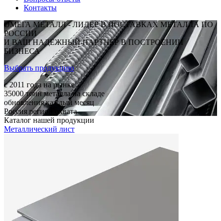
Контакты
ОМЕГА МЕТАЛЛ - ЛИДЕР В ПОСТАВКАХ МЕТАЛЛА ПО
РОССИИ
И ВАШ НАДЕЖНЫЙ ПАРТНЕР В ПОСТРОЕНИИ
БИЗНЕСА
Выбрать продукцию
c 2011
года на рынке
35000
тонн металла на складе
обновления каждый месяц
Россия
регион охвата
Каталог нашей продукции
Металлический лист