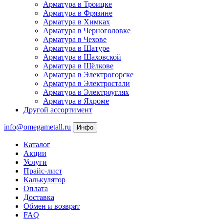
Арматура в Троицке
Арматура в Фрязине
Арматура в Химках
Арматура в Черноголовке
Арматура в Чехове
Арматура в Шатуре
Арматура в Шаховской
Арматура в Щёлкове
Арматура в Электрогорске
Арматура в Электростали
Арматура в Электроуглях
Арматура в Яхроме
Другой ассортимент
info@omegametall.ru
Инфо
Каталог
Акции
Услуги
Прайс-лист
Калькулятор
Оплата
Доставка
Обмен и возврат
FAQ