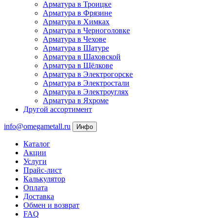
Арматура в Троицке
Арматура в Фрязине
Арматура в Химках
Арматура в Черноголовке
Арматура в Чехове
Арматура в Шатуре
Арматура в Шаховской
Арматура в Щёлкове
Арматура в Электрогорске
Арматура в Электростали
Арматура в Электроуглях
Арматура в Яхроме
Другой ассортимент
info@omegametall.ru
Инфо
Каталог
Акции
Услуги
Прайс-лист
Калькулятор
Оплата
Доставка
Обмен и возврат
FAQ