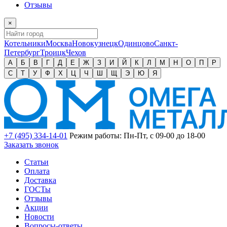
Отзывы
×
Котельники
Москва
Новокузнецк
Одинцово
Санкт-
Петербург
Троицк
Чехов
А
Б
В
Г
Д
Е
Ж
З
И
Й
К
Л
М
Н
О
П
Р
С
Т
У
Ф
Х
Ц
Ч
Ш
Щ
Э
Ю
Я
+7 (495) 334-14-01
Режим работы: Пн-Пт, с 09-00 до 18-00
Заказать звонок
Статьи
Оплата
Доставка
ГОСТы
Отзывы
Акции
Новости
Вопросы-ответы