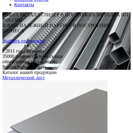
Контакты
ОМЕГА МЕТАЛЛ - ЛИДЕР В ПОСТАВКАХ МЕТАЛЛА ПО
РОССИИ
И ВАШ НАДЕЖНЫЙ ПАРТНЕР В ПОСТРОЕНИИ
БИЗНЕСА
Выбрать продукцию
c 2011
года на рынке
35000
тонн металла на складе
обновления каждый месяц
Россия
регион охвата
Каталог нашей продукции
Металлический лист