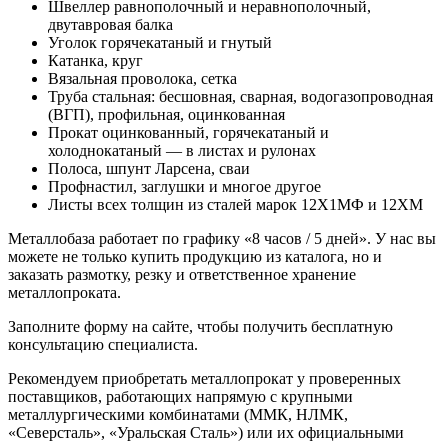
Швеллер равнополочный и неравнополочный,
двутавровая балка
Уголок горячекатаный и гнутый
Катанка, круг
Вязальная проволока, сетка
Труба стальная: бесшовная, сварная, водогазопроводная
(ВГП), профильная, оцинкованная
Прокат оцинкованный, горячекатаный и
холоднокатаный — в листах и рулонах
Полоса, шпунт Ларсена, сваи
Профнастил, заглушки и многое другое
Листы всех толщин из сталей марок 12Х1МФ и 12ХМ
Металлобаза работает по графику «8 часов / 5 дней». У нас вы
можете не только купить продукцию из каталога, но и
заказать размотку, резку и ответственное хранение
металлопроката.
Заполните форму на сайте, чтобы получить бесплатную
консультацию специалиста.
Рекомендуем приобретать металлопрокат у проверенных
поставщиков, работающих напрямую с крупными
металлургическими комбинатами (ММК, НЛМК,
«Северсталь», «Уральская Сталь») или их официальными