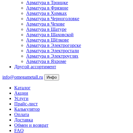
Арматура в Троицке
Арматура в Фрязине
Арматура в Химках
Арматура в Черноголовке
Арматура в Чехове
Арматура в Шатуре
Арматура в Шаховской
Арматура в Щёлкове
Арматура в Электрогорске
Арматура в Электростали
Арматура в Электроуглях
Арматура в Яхроме
Другой ассортимент
info@omegametall.ru
Инфо
Каталог
Акции
Услуги
Прайс-лист
Калькулятор
Оплата
Доставка
Обмен и возврат
FAQ