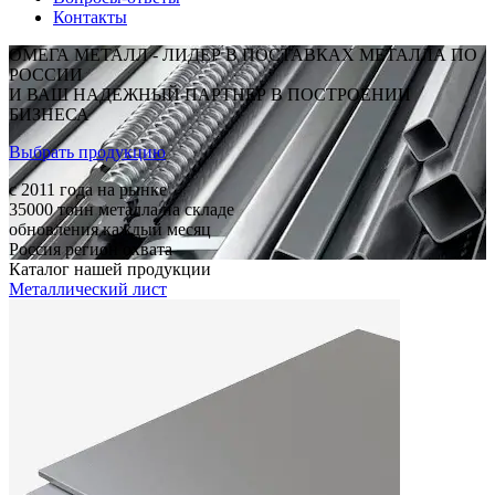
Контакты
ОМЕГА МЕТАЛЛ - ЛИДЕР В ПОСТАВКАХ МЕТАЛЛА ПО
РОССИИ
И ВАШ НАДЕЖНЫЙ ПАРТНЕР В ПОСТРОЕНИИ
БИЗНЕСА
Выбрать продукцию
c 2011
года на рынке
35000
тонн металла на складе
обновления каждый месяц
Россия
регион охвата
Каталог нашей продукции
Металлический лист