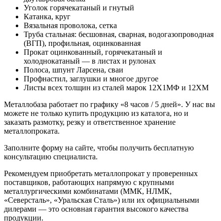
Уголок горячекатаный и гнутый
Катанка, круг
Вязальная проволока, сетка
Труба стальная: бесшовная, сварная, водогазопроводная
(ВГП), профильная, оцинкованная
Прокат оцинкованный, горячекатаный и
холоднокатаный — в листах и рулонах
Полоса, шпунт Ларсена, сваи
Профнастил, заглушки и многое другое
Листы всех толщин из сталей марок 12Х1МФ и 12ХМ
Металлобаза работает по графику «8 часов / 5 дней». У нас вы
можете не только купить продукцию из каталога, но и
заказать размотку, резку и ответственное хранение
металлопроката.
Заполните форму на сайте, чтобы получить бесплатную
консультацию специалиста.
Рекомендуем приобретать металлопрокат у проверенных
поставщиков, работающих напрямую с крупными
металлургическими комбинатами (ММК, НЛМК,
«Северсталь», «Уральская Сталь») или их официальными
дилерами — это основная гарантия высокого качества
продукции.