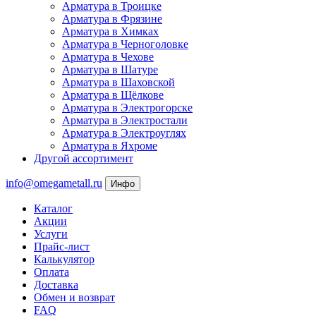
Арматура в Троицке
Арматура в Фрязине
Арматура в Химках
Арматура в Черноголовке
Арматура в Чехове
Арматура в Шатуре
Арматура в Шаховской
Арматура в Щёлкове
Арматура в Электрогорске
Арматура в Электростали
Арматура в Электроуглях
Арматура в Яхроме
Другой ассортимент
info@omegametall.ru
Инфо
Каталог
Акции
Услуги
Прайс-лист
Калькулятор
Оплата
Доставка
Обмен и возврат
FAQ