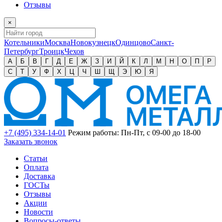
Отзывы
×
Котельники
Москва
Новокузнецк
Одинцово
Санкт-
Петербург
Троицк
Чехов
А
Б
В
Г
Д
Е
Ж
З
И
Й
К
Л
М
Н
О
П
Р
С
Т
У
Ф
Х
Ц
Ч
Ш
Щ
Э
Ю
Я
+7 (495) 334-14-01
Режим работы: Пн-Пт, с 09-00 до 18-00
Заказать звонок
Статьи
Оплата
Доставка
ГОСТы
Отзывы
Акции
Новости
Вопросы-ответы