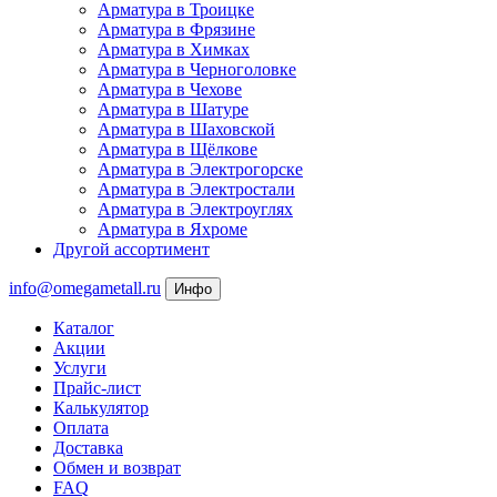
Арматура в Троицке
Арматура в Фрязине
Арматура в Химках
Арматура в Черноголовке
Арматура в Чехове
Арматура в Шатуре
Арматура в Шаховской
Арматура в Щёлкове
Арматура в Электрогорске
Арматура в Электростали
Арматура в Электроуглях
Арматура в Яхроме
Другой ассортимент
info@omegametall.ru
Инфо
Каталог
Акции
Услуги
Прайс-лист
Калькулятор
Оплата
Доставка
Обмен и возврат
FAQ