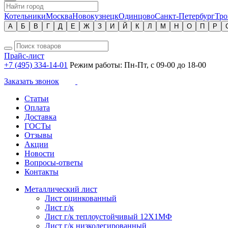
Котельники
Москва
Новокузнецк
Одинцово
Санкт-Петербург
Тро
А
Б
В
Г
Д
Е
Ж
З
И
Й
К
Л
М
Н
О
П
Р
Прайс-лист
+7 (495) 334-14-01
Режим работы: Пн-Пт, с 09-00 до 18-00
Заказать звонок
Статьи
Оплата
Доставка
ГОСТы
Отзывы
Акции
Новости
Вопросы-ответы
Контакты
Металлический лист
Лист оцинкованный
Лист г/к
Лист г/к теплоустойчивый 12Х1МФ
Лист г/к низколегированный