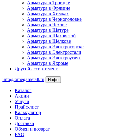
Арматура в Троицке
Арматура в Фрязине
Арматура в Химках
Арматура в Черноголовке
Арматура в Чехове
Арматура в Шатуре
Арматура в Шаховской
Арматура в Щёлкове
Арматура в Электрогорске
Арматура в Электростали
Арматура в Электроуглях
Арматура в Яхроме
Другой ассортимент
info@omegametall.ru
Инфо
Каталог
Акции
Услуги
Прайс-лист
Калькулятор
Оплата
Доставка
Обмен и возврат
FAQ