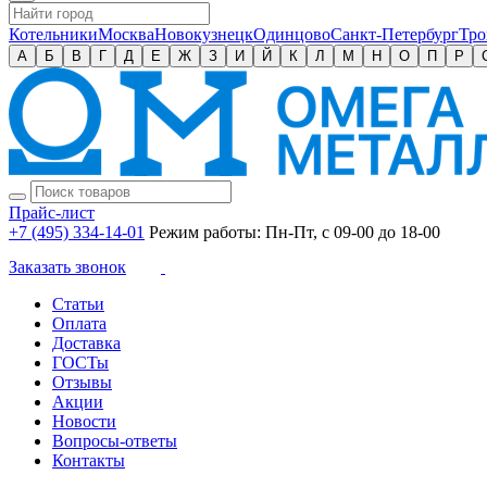
Котельники
Москва
Новокузнецк
Одинцово
Санкт-Петербург
Тро
А
Б
В
Г
Д
Е
Ж
З
И
Й
К
Л
М
Н
О
П
Р
Прайс-лист
+7 (495) 334-14-01
Режим работы: Пн-Пт, с 09-00 до 18-00
Заказать звонок
Статьи
Оплата
Доставка
ГОСТы
Отзывы
Акции
Новости
Вопросы-ответы
Контакты