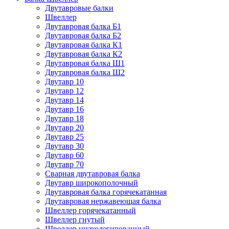
Двутавровые балки
Швеллер
Двутавровая балка Б1
Двутавровая балка Б2
Двутавровая балка К1
Двутавровая балка К2
Двутавровая балка Ш1
Двутавровая балка Ш2
Двутавр 10
Двутавр 12
Двутавр 14
Двутавр 16
Двутавр 18
Двутавр 20
Двутавр 25
Двутавр 30
Двутавр 60
Двутавр 70
Сварная двутавровая балка
Двутавр широкополочный
Двутавровая балка горячекатанная
Двутавровая нержавеющая балка
Швеллер горячекатанный
Швеллер гнутый
Швеллер низколегированный