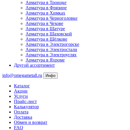
Арматура в Троицке
Арматура в Фрязине
Арматура в Химках
Арматура в Черноголовке
Арматура в Чехове
Арматура в Шатуре
Арматура в Шаховской
Арматура в Щёлкове
Арматура в Электрогорске
Арматура в Электростали
Арматура в Электроуглях
Арматура в Яхроме
Другой ассортимент
info@omegametall.ru
Инфо
Каталог
Акции
Услуги
Прайс-лист
Калькулятор
Оплата
Доставка
Обмен и возврат
FAQ