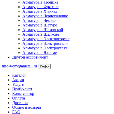
Арматура в Троицке
Арматура в Фрязине
Арматура в Химках
Арматура в Черноголовке
Арматура в Чехове
Арматура в Шатуре
Арматура в Шаховской
Арматура в Щёлкове
Арматура в Электрогорске
Арматура в Электростали
Арматура в Электроуглях
Арматура в Яхроме
Другой ассортимент
info@omegametall.ru
Инфо
Каталог
Акции
Услуги
Прайс-лист
Калькулятор
Оплата
Доставка
Обмен и возврат
FAQ