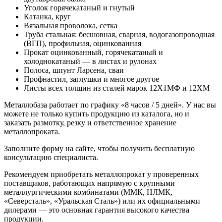
Уголок горячекатаный и гнутый
Катанка, круг
Вязальная проволока, сетка
Труба стальная: бесшовная, сварная, водогазопроводная
(ВГП), профильная, оцинкованная
Прокат оцинкованный, горячекатаный и
холоднокатаный — в листах и рулонах
Полоса, шпунт Ларсена, сваи
Профнастил, заглушки и многое другое
Листы всех толщин из сталей марок 12Х1МФ и 12ХМ
Металлобаза работает по графику «8 часов / 5 дней». У нас вы
можете не только купить продукцию из каталога, но и
заказать размотку, резку и ответственное хранение
металлопроката.
Заполните форму на сайте, чтобы получить бесплатную
консультацию специалиста.
Рекомендуем приобретать металлопрокат у проверенных
поставщиков, работающих напрямую с крупными
металлургическими комбинатами (ММК, НЛМК,
«Северсталь», «Уральская Сталь») или их официальными
дилерами — это основная гарантия высокого качества
продукции.