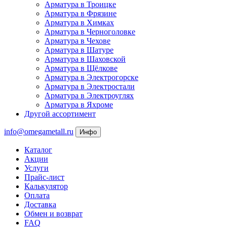
Арматура в Троицке
Арматура в Фрязине
Арматура в Химках
Арматура в Черноголовке
Арматура в Чехове
Арматура в Шатуре
Арматура в Шаховской
Арматура в Щёлкове
Арматура в Электрогорске
Арматура в Электростали
Арматура в Электроуглях
Арматура в Яхроме
Другой ассортимент
info@omegametall.ru
Инфо
Каталог
Акции
Услуги
Прайс-лист
Калькулятор
Оплата
Доставка
Обмен и возврат
FAQ