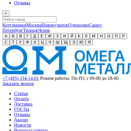
Отзывы
×
Котельники
Москва
Новокузнецк
Одинцово
Санкт-
Петербург
Троицк
Чехов
А
Б
В
Г
Д
Е
Ж
З
И
Й
К
Л
М
Н
О
П
Р
С
Т
У
Ф
Х
Ц
Ч
Ш
Щ
Э
Ю
Я
+7 (495) 334-14-01
Режим работы: Пн-Пт, с 09-00 до 18-00
Заказать звонок
Статьи
Оплата
Доставка
ГОСТы
Отзывы
Акции
Новости
Вопросы-ответы