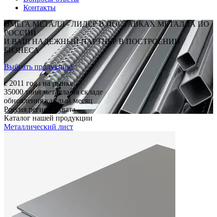
Контакты
ОМЕГА МЕТАЛЛ - ЛИДЕР В ПОСТАВКАХ МЕТАЛЛА ПО
РОССИИ
И ВАШ НАДЕЖНЫЙ ПАРТНЕР В ПОСТРОЕНИИ
БИЗНЕСА
Выбрать продукцию
c 2011
года на рынке
35000
тонн металла на складе
обновления каждый месяц
Россия
регион охвата
Каталог нашей продукции
Металлический лист