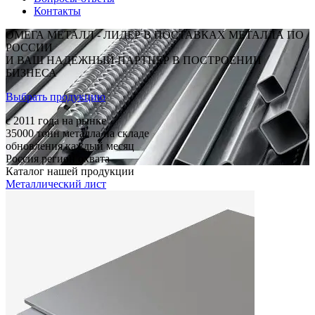
Контакты
ОМЕГА МЕТАЛЛ - ЛИДЕР В ПОСТАВКАХ МЕТАЛЛА ПО
РОССИИ
И ВАШ НАДЕЖНЫЙ ПАРТНЕР В ПОСТРОЕНИИ
БИЗНЕСА
Выбрать продукцию
c 2011
года на рынке
35000
тонн металла на складе
обновления каждый месяц
Россия
регион охвата
Каталог нашей продукции
Металлический лист