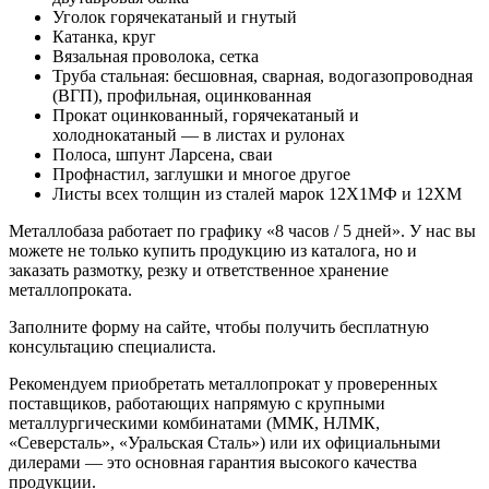
Уголок горячекатаный и гнутый
Катанка, круг
Вязальная проволока, сетка
Труба стальная: бесшовная, сварная, водогазопроводная
(ВГП), профильная, оцинкованная
Прокат оцинкованный, горячекатаный и
холоднокатаный — в листах и рулонах
Полоса, шпунт Ларсена, сваи
Профнастил, заглушки и многое другое
Листы всех толщин из сталей марок 12Х1МФ и 12ХМ
Металлобаза работает по графику «8 часов / 5 дней». У нас вы
можете не только купить продукцию из каталога, но и
заказать размотку, резку и ответственное хранение
металлопроката.
Заполните форму на сайте, чтобы получить бесплатную
консультацию специалиста.
Рекомендуем приобретать металлопрокат у проверенных
поставщиков, работающих напрямую с крупными
металлургическими комбинатами (ММК, НЛМК,
«Северсталь», «Уральская Сталь») или их официальными
дилерами — это основная гарантия высокого качества
продукции.