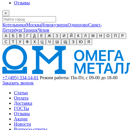
Отзывы
×
Котельники
Москва
Новокузнецк
Одинцово
Санкт-
Петербург
Троицк
Чехов
А
Б
В
Г
Д
Е
Ж
З
И
Й
К
Л
М
Н
О
П
Р
С
Т
У
Ф
Х
Ц
Ч
Ш
Щ
Э
Ю
Я
+7 (495) 334-14-01
Режим работы: Пн-Пт, с 09-00 до 18-00
Заказать звонок
Статьи
Оплата
Доставка
ГОСТы
Отзывы
Акции
Новости
Вопросы-ответы