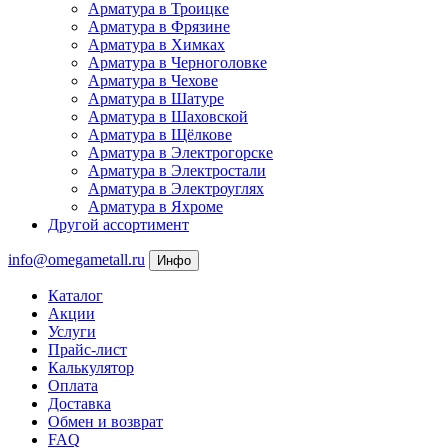
Арматура в Троицке
Арматура в Фрязине
Арматура в Химках
Арматура в Черноголовке
Арматура в Чехове
Арматура в Шатуре
Арматура в Шаховской
Арматура в Щёлкове
Арматура в Электрогорске
Арматура в Электростали
Арматура в Электроуглях
Арматура в Яхроме
Другой ассортимент
info@omegametall.ru
Инфо
Каталог
Акции
Услуги
Прайс-лист
Калькулятор
Оплата
Доставка
Обмен и возврат
FAQ