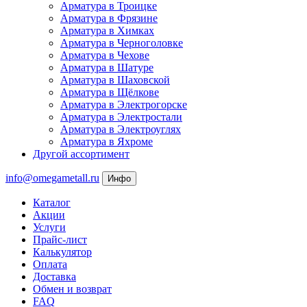
Арматура в Троицке
Арматура в Фрязине
Арматура в Химках
Арматура в Черноголовке
Арматура в Чехове
Арматура в Шатуре
Арматура в Шаховской
Арматура в Щёлкове
Арматура в Электрогорске
Арматура в Электростали
Арматура в Электроуглях
Арматура в Яхроме
Другой ассортимент
info@omegametall.ru
Инфо
Каталог
Акции
Услуги
Прайс-лист
Калькулятор
Оплата
Доставка
Обмен и возврат
FAQ