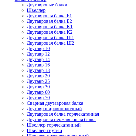
Двутавровые балки
Швеллер
Двутавровая балка Б1
Двутавровая балка Б2
Двутавровая балка К1
Двутавровая балка К2
Двутавровая балка Ш1
Двутавровая балка Ш2
Двутавр 10
Двутавр 12
Двутавр 14
Двутавр 16
Двутавр 18
Двутавр 20
Двутавр 25
Двутавр 30
Двутавр 60
Двутавр 70
Сварная двутавровая балка
Двутавр широкополочный
Двутавровая балка горячекатанная
Двутавровая нержавеющая балка
Швеллер горячекатанный
Швеллер гнутый
Швеллер низколегированный