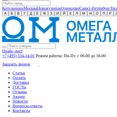
Котельники
Москва
Новокузнецк
Одинцово
Санкт-Петербург
Тро
А
Б
В
Г
Д
Е
Ж
З
И
Й
К
Л
М
Н
О
П
Р
Прайс-лист
+7 (495) 334-14-01
Режим работы: Пн-Пт, с 09-00 до 18-00
Заказать звонок
Статьи
Оплата
Доставка
ГОСТы
Отзывы
Акции
Новости
Вопросы-ответы
Контакты