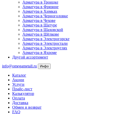
Арматура в Троицке
Арматура в Фрязине
Арматура в Химках
Арматура в Черноголовке
Арматура в Чехове
Арматура в Шатуре
Арматура в Шаховской
Арматура в Щёлкове
Арматура в Электрогорске
Арматура в Электростали
Арматура в Электроуглях
Арматура в Яхроме
Другой ассортимент
info@omegametall.ru
Инфо
Каталог
Акции
Услуги
Прайс-лист
Калькулятор
Оплата
Доставка
Обмен и возврат
FAQ