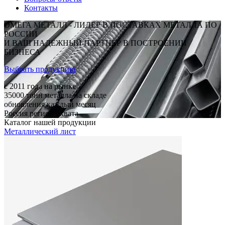
Контакты
ОМЕГА МЕТАЛЛ - ЛИДЕР В ПОСТАВКАХ МЕТАЛЛА ПО
РОССИИ
И ВАШ НАДЕЖНЫЙ ПАРТНЕР В ПОСТРОЕНИИ
БИЗНЕСА
Выбрать продукцию
c 2011
года на рынке
35000
тонн металла на складе
обновления каждый месяц
Россия
регион охвата
Каталог нашей продукции
Металлический лист