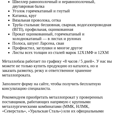
Швеллер равнополочный и неравнополочный,
двутавровая балка
Уголок горячекатаный и гнутый
Катанка, круг
Вязальная проволока, сетка
Труба стальная: бесшовная, сварная, водогазопроводная
(ВГП), профильная, оцинкованная
Прокат оцинкованный, горячекатаный и
холоднокатаный — в листах и рулонах
Полоса, шпунт Ларсена, сваи
Профнастил, заглушки и многое другое
Листы всех толщин из сталей марок 12Х1МФ и 12ХМ
Металлобаза работает по графику «8 часов / 5 дней». У нас вы
можете не только купить продукцию из каталога, но и
заказать размотку, резку и ответственное хранение
металлопроката.
Заполните форму на сайте, чтобы получить бесплатную
консультацию специалиста.
Рекомендуем приобретать металлопрокат у проверенных
поставщиков, работающих напрямую с крупными
металлургическими комбинатами (ММК, НЛМК,
«Северсталь», «Уральская Сталь») или их официальными