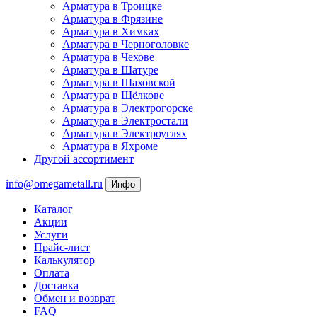
Арматура в Троицке
Арматура в Фрязине
Арматура в Химках
Арматура в Черноголовке
Арматура в Чехове
Арматура в Шатуре
Арматура в Шаховской
Арматура в Щёлкове
Арматура в Электрогорске
Арматура в Электростали
Арматура в Электроуглях
Арматура в Яхроме
Другой ассортимент
info@omegametall.ru
Инфо
Каталог
Акции
Услуги
Прайс-лист
Калькулятор
Оплата
Доставка
Обмен и возврат
FAQ