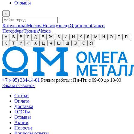
Отзывы
×
Котельники
Москва
Новокузнецк
Одинцово
Санкт-
Петербург
Троицк
Чехов
А
Б
В
Г
Д
Е
Ж
З
И
Й
К
Л
М
Н
О
П
Р
С
Т
У
Ф
Х
Ц
Ч
Ш
Щ
Э
Ю
Я
+7 (495) 334-14-01
Режим работы: Пн-Пт, с 09-00 до 18-00
Заказать звонок
Статьи
Оплата
Доставка
ГОСТы
Отзывы
Акции
Новости
Вопросы-ответы