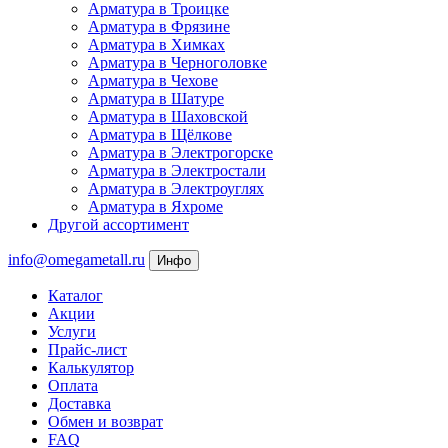
Арматура в Троицке
Арматура в Фрязине
Арматура в Химках
Арматура в Черноголовке
Арматура в Чехове
Арматура в Шатуре
Арматура в Шаховской
Арматура в Щёлкове
Арматура в Электрогорске
Арматура в Электростали
Арматура в Электроуглях
Арматура в Яхроме
Другой ассортимент
info@omegametall.ru
Инфо
Каталог
Акции
Услуги
Прайс-лист
Калькулятор
Оплата
Доставка
Обмен и возврат
FAQ