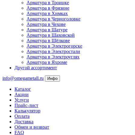
Арматура в Троицке
Арматура в Фрязине
Арматура в Химках
Арматура в Черноголовке
Арматура в Чехове
Арматура в Шатуре
Арматура в Шаховской
Арматура в Щёлкове
Арматура в Электрогорске
Арматура в Электростали
Арматура в Электроуглях
Арматура в Яхроме
Другой ассортимент
info@omegametall.ru
Инфо
Каталог
Акции
Услуги
Прайс-лист
Калькулятор
Оплата
Доставка
Обмен и возврат
FAQ