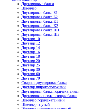
Двутавровые балки
Швеллер
Двутавровая балка Б1
Двутавровая балка Б2
Двутавровая балка К1
Двутавровая балка К2
Двутавровая балка Ш1
Двутавровая балка Ш2
Двутавр 10
Двутавр 12
Двутавр 14
Двутавр 16
Двутавр 18
Двутавр 20
Двутавр 25
Двутавр 30
Двутавр 60
Двутавр 70
Сварная двутавровая балка
Двутавр широкополочный
Двутавровая балка горячекатанная
Двутавровая нержавеющая балка
Швеллер горячекатанный
Швеллер гнутый
Швеллер низколегированный