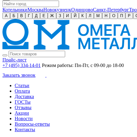
Котельники
Москва
Новокузнецк
Одинцово
Санкт-Петербург
Тро
А
Б
В
Г
Д
Е
Ж
З
И
Й
К
Л
М
Н
О
П
Р
Прайс-лист
+7 (495) 334-14-01
Режим работы: Пн-Пт, с 09-00 до 18-00
Заказать звонок
Статьи
Оплата
Доставка
ГОСТы
Отзывы
Акции
Новости
Вопросы-ответы
Контакты