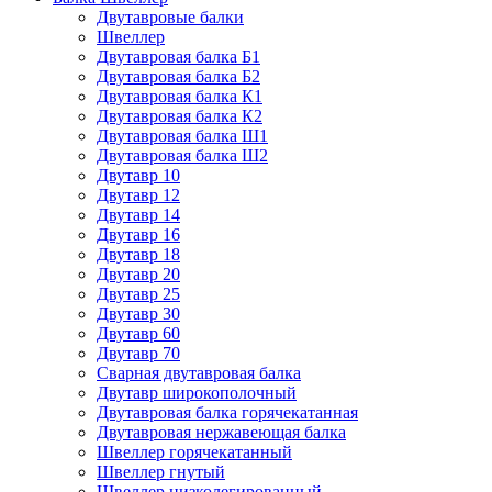
Двутавровые балки
Швеллер
Двутавровая балка Б1
Двутавровая балка Б2
Двутавровая балка К1
Двутавровая балка К2
Двутавровая балка Ш1
Двутавровая балка Ш2
Двутавр 10
Двутавр 12
Двутавр 14
Двутавр 16
Двутавр 18
Двутавр 20
Двутавр 25
Двутавр 30
Двутавр 60
Двутавр 70
Сварная двутавровая балка
Двутавр широкополочный
Двутавровая балка горячекатанная
Двутавровая нержавеющая балка
Швеллер горячекатанный
Швеллер гнутый
Швеллер низколегированный