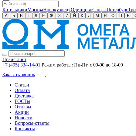
Котельники
Москва
Новокузнецк
Одинцово
Санкт-Петербург
Тро
А
Б
В
Г
Д
Е
Ж
З
И
Й
К
Л
М
Н
О
П
Р
Прайс-лист
+7 (495) 334-14-01
Режим работы: Пн-Пт, с 09-00 до 18-00
Заказать звонок
Статьи
Оплата
Доставка
ГОСТы
Отзывы
Акции
Новости
Вопросы-ответы
Контакты