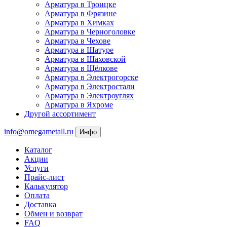
Арматура в Троицке
Арматура в Фрязине
Арматура в Химках
Арматура в Черноголовке
Арматура в Чехове
Арматура в Шатуре
Арматура в Шаховской
Арматура в Щёлкове
Арматура в Электрогорске
Арматура в Электростали
Арматура в Электроуглях
Арматура в Яхроме
Другой ассортимент
info@omegametall.ru
Инфо
Каталог
Акции
Услуги
Прайс-лист
Калькулятор
Оплата
Доставка
Обмен и возврат
FAQ