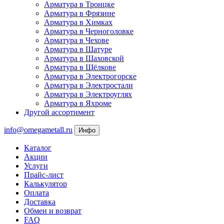
Арматура в Троицке
Арматура в Фрязине
Арматура в Химках
Арматура в Черноголовке
Арматура в Чехове
Арматура в Шатуре
Арматура в Шаховской
Арматура в Щёлкове
Арматура в Электрогорске
Арматура в Электростали
Арматура в Электроуглях
Арматура в Яхроме
Другой ассортимент
info@omegametall.ru
Инфо
Каталог
Акции
Услуги
Прайс-лист
Калькулятор
Оплата
Доставка
Обмен и возврат
FAQ