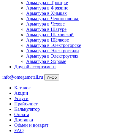
Арматура в Троицке
Арматура в Фрязине
Арматура в Химках
Арматура в Черноголовке
Арматура в Чехове
Арматура в Шатуре
Арматура в Шаховской
Арматура в Щёлкове
Арматура в Электрогорске
Арматура в Электростали
Арматура в Электроуглях
Арматура в Яхроме
Другой ассортимент
info@omegametall.ru
Инфо
Каталог
Акции
Услуги
Прайс-лист
Калькулятор
Оплата
Доставка
Обмен и возврат
FAQ