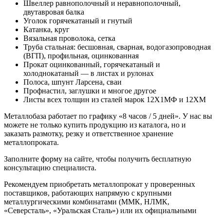
Швеллер равнополочный и неравнополочный,
двутавровая балка
Уголок горячекатаный и гнутый
Катанка, круг
Вязальная проволока, сетка
Труба стальная: бесшовная, сварная, водогазопроводная
(ВГП), профильная, оцинкованная
Прокат оцинкованный, горячекатаный и
холоднокатаный — в листах и рулонах
Полоса, шпунт Ларсена, сваи
Профнастил, заглушки и многое другое
Листы всех толщин из сталей марок 12Х1МФ и 12ХМ
Металлобаза работает по графику «8 часов / 5 дней». У нас вы
можете не только купить продукцию из каталога, но и
заказать размотку, резку и ответственное хранение
металлопроката.
Заполните форму на сайте, чтобы получить бесплатную
консультацию специалиста.
Рекомендуем приобретать металлопрокат у проверенных
поставщиков, работающих напрямую с крупными
металлургическими комбинатами (ММК, НЛМК,
«Северсталь», «Уральская Сталь») или их официальными