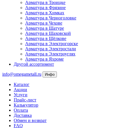
Арматура в Троицке
Арматура в Фрязине
Арматура в Химках
Арматура в Черноголовке
Арматура в Чехове
Арматура в Шатуре
Арматура в Шаховской
Арматура в Щёлкове
Арматура в Электрогорске
Арматура в Электростали
Арматура в Электроуглях
Арматура в Яхроме
Другой ассортимент
info@omegametall.ru
Инфо
Каталог
Акции
Услуги
Прайс-лист
Калькулятор
Оплата
Доставка
Обмен и возврат
FAQ