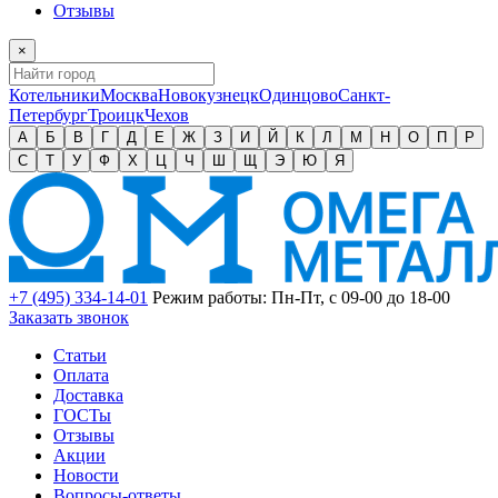
Отзывы
×
Котельники
Москва
Новокузнецк
Одинцово
Санкт-
Петербург
Троицк
Чехов
А
Б
В
Г
Д
Е
Ж
З
И
Й
К
Л
М
Н
О
П
Р
С
Т
У
Ф
Х
Ц
Ч
Ш
Щ
Э
Ю
Я
+7 (495) 334-14-01
Режим работы: Пн-Пт, с 09-00 до 18-00
Заказать звонок
Статьи
Оплата
Доставка
ГОСТы
Отзывы
Акции
Новости
Вопросы-ответы