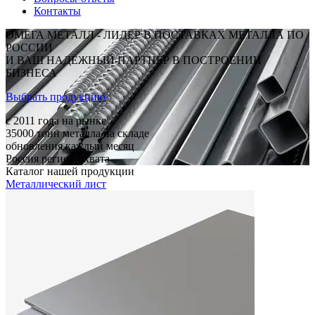
Контакты
ОМЕГА МЕТАЛЛ - ЛИДЕР В ПОСТАВКАХ МЕТАЛЛА ПО
РОССИИ
И ВАШ НАДЕЖНЫЙ ПАРТНЕР В ПОСТРОЕНИИ
БИЗНЕСА
Выбрать продукцию
c 2011
года на рынке
35000
тонн металла на складе
обновления каждый месяц
Россия
регион охвата
Каталог нашей продукции
Металлический лист