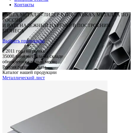
Контакты
ОМЕГА МЕТАЛЛ - ЛИДЕР В ПОСТАВКАХ МЕТАЛЛА ПО
РОССИИ
И ВАШ НАДЕЖНЫЙ ПАРТНЕР В ПОСТРОЕНИИ
БИЗНЕСА
Выбрать продукцию
c 2011
года на рынке
35000
тонн металла на складе
обновления каждый месяц
Россия
регион охвата
Каталог нашей продукции
Металлический лист