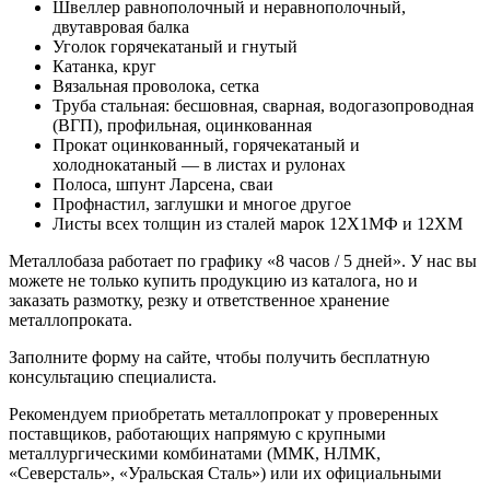
Швеллер равнополочный и неравнополочный,
двутавровая балка
Уголок горячекатаный и гнутый
Катанка, круг
Вязальная проволока, сетка
Труба стальная: бесшовная, сварная, водогазопроводная
(ВГП), профильная, оцинкованная
Прокат оцинкованный, горячекатаный и
холоднокатаный — в листах и рулонах
Полоса, шпунт Ларсена, сваи
Профнастил, заглушки и многое другое
Листы всех толщин из сталей марок 12Х1МФ и 12ХМ
Металлобаза работает по графику «8 часов / 5 дней». У нас вы
можете не только купить продукцию из каталога, но и
заказать размотку, резку и ответственное хранение
металлопроката.
Заполните форму на сайте, чтобы получить бесплатную
консультацию специалиста.
Рекомендуем приобретать металлопрокат у проверенных
поставщиков, работающих напрямую с крупными
металлургическими комбинатами (ММК, НЛМК,
«Северсталь», «Уральская Сталь») или их официальными