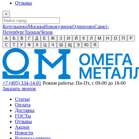
Отзывы
×
Котельники
Москва
Новокузнецк
Одинцово
Санкт-
Петербург
Троицк
Чехов
А
Б
В
Г
Д
Е
Ж
З
И
Й
К
Л
М
Н
О
П
Р
С
Т
У
Ф
Х
Ц
Ч
Ш
Щ
Э
Ю
Я
+7 (495) 334-14-01
Режим работы: Пн-Пт, с 09-00 до 18-00
Заказать звонок
Статьи
Оплата
Доставка
ГОСТы
Отзывы
Акции
Новости
Вопросы-ответы