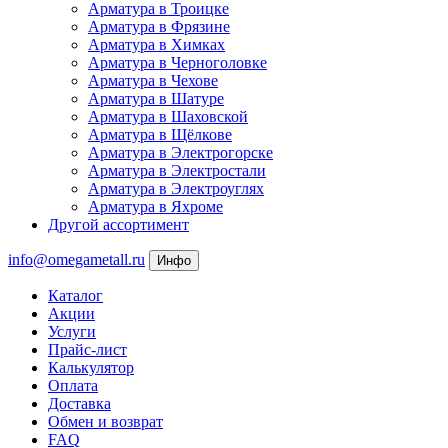
Арматура в Троицке
Арматура в Фрязине
Арматура в Химках
Арматура в Черноголовке
Арматура в Чехове
Арматура в Шатуре
Арматура в Шаховской
Арматура в Щёлкове
Арматура в Электрогорске
Арматура в Электростали
Арматура в Электроуглях
Арматура в Яхроме
Другой ассортимент
info@omegametall.ru
Инфо
Каталог
Акции
Услуги
Прайс-лист
Калькулятор
Оплата
Доставка
Обмен и возврат
FAQ