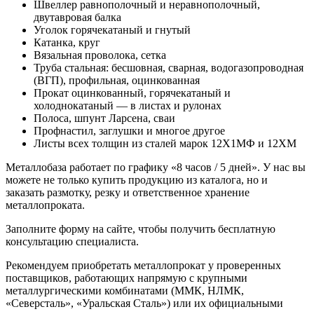
Швеллер равнополочный и неравнополочный,
двутавровая балка
Уголок горячекатаный и гнутый
Катанка, круг
Вязальная проволока, сетка
Труба стальная: бесшовная, сварная, водогазопроводная
(ВГП), профильная, оцинкованная
Прокат оцинкованный, горячекатаный и
холоднокатаный — в листах и рулонах
Полоса, шпунт Ларсена, сваи
Профнастил, заглушки и многое другое
Листы всех толщин из сталей марок 12Х1МФ и 12ХМ
Металлобаза работает по графику «8 часов / 5 дней». У нас вы
можете не только купить продукцию из каталога, но и
заказать размотку, резку и ответственное хранение
металлопроката.
Заполните форму на сайте, чтобы получить бесплатную
консультацию специалиста.
Рекомендуем приобретать металлопрокат у проверенных
поставщиков, работающих напрямую с крупными
металлургическими комбинатами (ММК, НЛМК,
«Северсталь», «Уральская Сталь») или их официальными