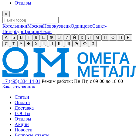
Отзывы
×
Котельники
Москва
Новокузнецк
Одинцово
Санкт-
Петербург
Троицк
Чехов
А
Б
В
Г
Д
Е
Ж
З
И
Й
К
Л
М
Н
О
П
Р
С
Т
У
Ф
Х
Ц
Ч
Ш
Щ
Э
Ю
Я
+7 (495) 334-14-01
Режим работы: Пн-Пт, с 09-00 до 18-00
Заказать звонок
Статьи
Оплата
Доставка
ГОСТы
Отзывы
Акции
Новости
Вопросы-ответы