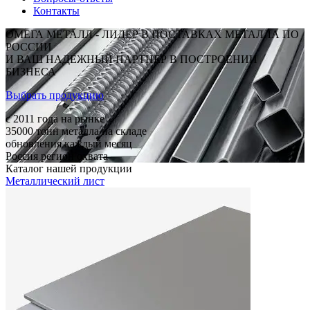
Контакты
ОМЕГА МЕТАЛЛ - ЛИДЕР В ПОСТАВКАХ МЕТАЛЛА ПО
РОССИИ
И ВАШ НАДЕЖНЫЙ ПАРТНЕР В ПОСТРОЕНИИ
БИЗНЕСА
Выбрать продукцию
c 2011
года на рынке
35000
тонн металла на складе
обновления каждый месяц
Россия
регион охвата
Каталог нашей продукции
Металлический лист