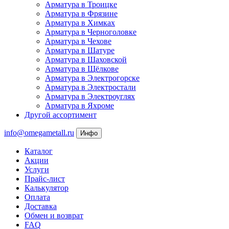
Арматура в Троицке
Арматура в Фрязине
Арматура в Химках
Арматура в Черноголовке
Арматура в Чехове
Арматура в Шатуре
Арматура в Шаховской
Арматура в Щёлкове
Арматура в Электрогорске
Арматура в Электростали
Арматура в Электроуглях
Арматура в Яхроме
Другой ассортимент
info@omegametall.ru
Инфо
Каталог
Акции
Услуги
Прайс-лист
Калькулятор
Оплата
Доставка
Обмен и возврат
FAQ