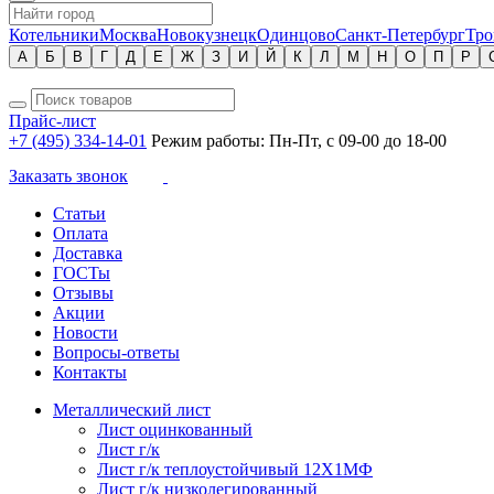
Котельники
Москва
Новокузнецк
Одинцово
Санкт-Петербург
Тро
А
Б
В
Г
Д
Е
Ж
З
И
Й
К
Л
М
Н
О
П
Р
Прайс-лист
+7 (495) 334-14-01
Режим работы: Пн-Пт, с 09-00 до 18-00
Заказать звонок
Статьи
Оплата
Доставка
ГОСТы
Отзывы
Акции
Новости
Вопросы-ответы
Контакты
Металлический лист
Лист оцинкованный
Лист г/к
Лист г/к теплоустойчивый 12Х1МФ
Лист г/к низколегированный