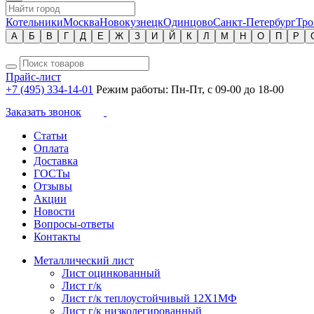
Котельники
Москва
Новокузнецк
Одинцово
Санкт-Петербург
Тро
А
Б
В
Г
Д
Е
Ж
З
И
Й
К
Л
М
Н
О
П
Р
Прайс-лист
+7 (495) 334-14-01
Режим работы: Пн-Пт, с 09-00 до 18-00
Заказать звонок
Статьи
Оплата
Доставка
ГОСТы
Отзывы
Акции
Новости
Вопросы-ответы
Контакты
Металлический лист
Лист оцинкованный
Лист г/к
Лист г/к теплоустойчивый 12Х1МФ
Лист г/к низколегированный