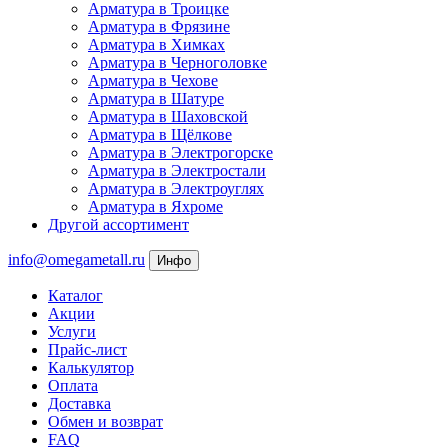
Арматура в Троицке
Арматура в Фрязине
Арматура в Химках
Арматура в Черноголовке
Арматура в Чехове
Арматура в Шатуре
Арматура в Шаховской
Арматура в Щёлкове
Арматура в Электрогорске
Арматура в Электростали
Арматура в Электроуглях
Арматура в Яхроме
Другой ассортимент
info@omegametall.ru
Инфо
Каталог
Акции
Услуги
Прайс-лист
Калькулятор
Оплата
Доставка
Обмен и возврат
FAQ