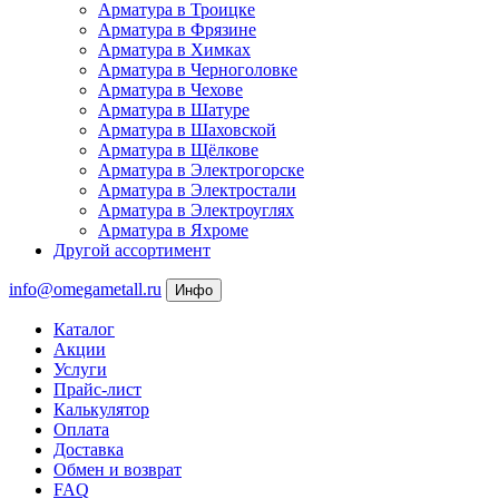
Арматура в Троицке
Арматура в Фрязине
Арматура в Химках
Арматура в Черноголовке
Арматура в Чехове
Арматура в Шатуре
Арматура в Шаховской
Арматура в Щёлкове
Арматура в Электрогорске
Арматура в Электростали
Арматура в Электроуглях
Арматура в Яхроме
Другой ассортимент
info@omegametall.ru
Инфо
Каталог
Акции
Услуги
Прайс-лист
Калькулятор
Оплата
Доставка
Обмен и возврат
FAQ