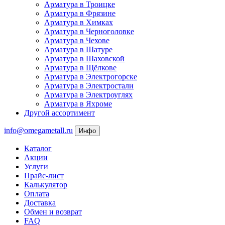
Арматура в Троицке
Арматура в Фрязине
Арматура в Химках
Арматура в Черноголовке
Арматура в Чехове
Арматура в Шатуре
Арматура в Шаховской
Арматура в Щёлкове
Арматура в Электрогорске
Арматура в Электростали
Арматура в Электроуглях
Арматура в Яхроме
Другой ассортимент
info@omegametall.ru
Инфо
Каталог
Акции
Услуги
Прайс-лист
Калькулятор
Оплата
Доставка
Обмен и возврат
FAQ