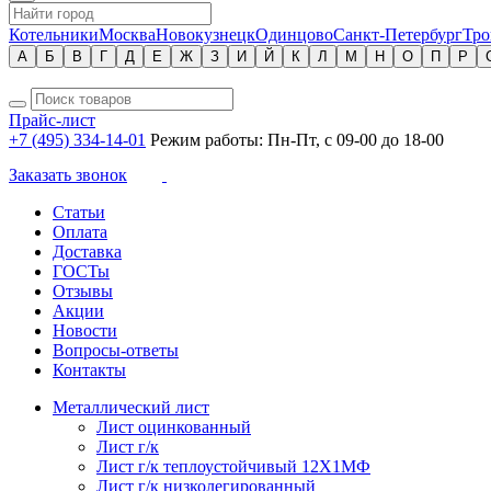
Котельники
Москва
Новокузнецк
Одинцово
Санкт-Петербург
Тро
А
Б
В
Г
Д
Е
Ж
З
И
Й
К
Л
М
Н
О
П
Р
Прайс-лист
+7 (495) 334-14-01
Режим работы: Пн-Пт, с 09-00 до 18-00
Заказать звонок
Статьи
Оплата
Доставка
ГОСТы
Отзывы
Акции
Новости
Вопросы-ответы
Контакты
Металлический лист
Лист оцинкованный
Лист г/к
Лист г/к теплоустойчивый 12Х1МФ
Лист г/к низколегированный