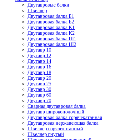
Двутавровые балки
Швеллер
Двутавровая балка Б1
Двутавровая балка Б2
Двутавровая балка К1
Двутавровая балка К2
Двутавровая балка Ш1
Двутавровая балка Ш2
Двутавр 10
Двутавр 12
Двутавр 14
Двутавр 16
Двутавр 18
Двутавр 20
Двутавр 25
Двутавр 30
Двутавр 60
Двутавр 70
Сварная двутавровая балка
Двутавр широкополочный
Двутавровая балка горячекатанная
Двутавровая нержавеющая балка
Швеллер горячекатанный
Швеллер гнутый
Швеллер низколегированный