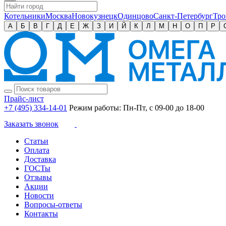
Котельники
Москва
Новокузнецк
Одинцово
Санкт-Петербург
Тро
А
Б
В
Г
Д
Е
Ж
З
И
Й
К
Л
М
Н
О
П
Р
Прайс-лист
+7 (495) 334-14-01
Режим работы: Пн-Пт, с 09-00 до 18-00
Заказать звонок
Статьи
Оплата
Доставка
ГОСТы
Отзывы
Акции
Новости
Вопросы-ответы
Контакты